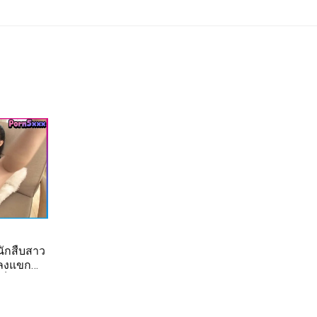
ักสืบสาว
ดลงแขก
ต็มรู