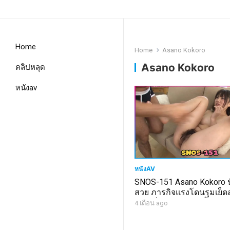
Home
Home
Asano Kokoro
Asano Kokoro
คลิปหลุด
หนังav
หนังAV
SNOS-151 Asano Kokoro น
สวย ภารกิจแรงโดนรุมเย็
ทาสเซ็กส์ หีถูกแหกน้ำแตกเ
4 เดือน ago
หลายคน