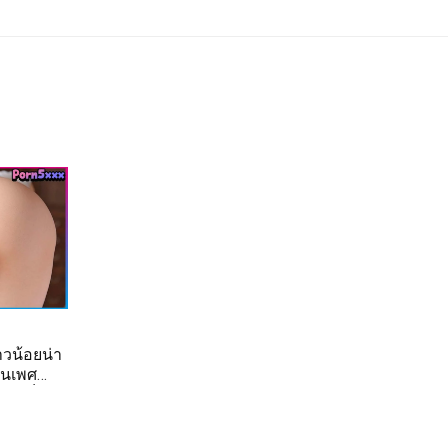
วน้อยน่า
ียนเพศ
โดนเย็ดหี