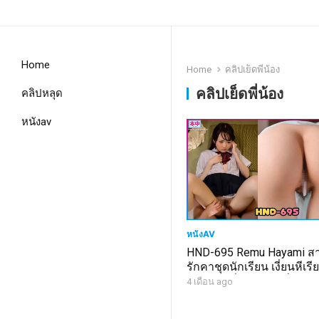
Home
Home
คลิปเย็ดพี่น้อง
คลิปเย็ดพี่น้อง
คลิปหลุด
หนังav
หนังAV
HND-695 Remu Hayami สา
รักคาชุดนักเรียน เงี่ยนหีเร
ศึกษากับพี่ชายแท้ๆ ที่บ้าน 
4 เดือน ago
ฟิตแตกใน